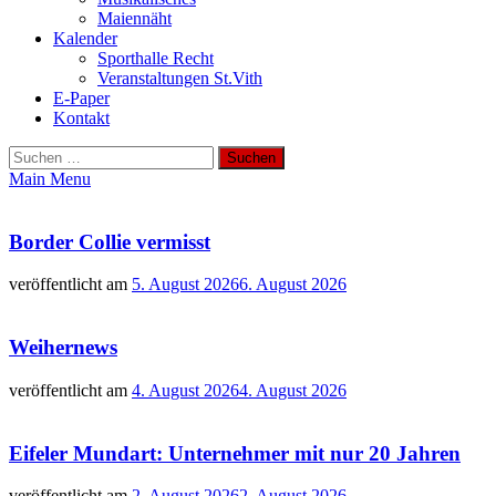
Maiennäht
Kalender
Sporthalle Recht
Veranstaltungen St.Vith
E-Paper
Kontakt
Suchen
nach:
Main Menu
Border Collie vermisst
veröffentlicht am
5. August 2026
6. August 2026
Weihernews
veröffentlicht am
4. August 2026
4. August 2026
Eifeler Mundart: Unternehmer mit nur 20 Jahren
veröffentlicht am
2. August 2026
2. August 2026