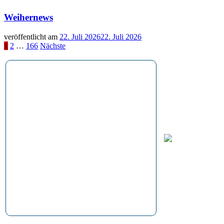
Weihernews
veröffentlicht am
22. Juli 2026
22. Juli 2026
Seitennummerierung
1
2
…
166
Nächste
der
Beiträge