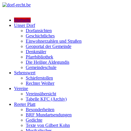
Skip
to
lutter jätt noijes ;-)
content
dorf-recht.be
Startseite
Unser Dorf
Dorfansichten
Geschichtliches
Einwohnerzahlen und Straßen
Geoportal der Gemeinde
Denkmäler
Pfarrbibliothek
Die Heilige Aldegundis
Gemeindeschule
Sehenswert
Schieferstollen
Rechter Weiher
Vereine
Vereinsübersicht
Tabelle KFC (Archiv)
Reeter Platt
Besonderheiten
BRF Mundartsendungen
Gedichte
Texte von Gilbert Kohn
Musikalisches