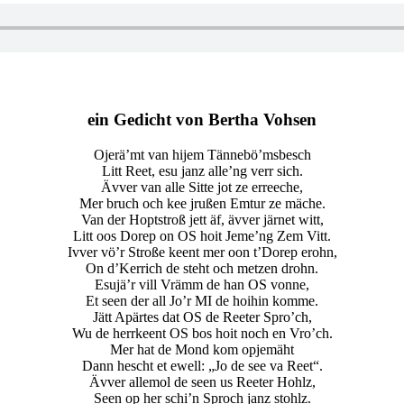
ein Gedicht von Bertha Vohsen
Ojerä’mt van hijem Tännebö’msbesch
Litt Reet, esu janz alle’ng verr sich.
Ävver van alle Sitte jot ze erreeche,
Mer bruch och kee jrußen Emtur ze mäche.
Van der Hoptstroß jett äf, ävver järnet witt,
Litt oos Dorep on OS hoit Jeme’ng Zem Vitt.
Ivver vö’r Stroße keent mer oon t’Dorep erohn,
On d’Kerrich de steht och metzen drohn.
Esujä’r vill Vrämm de han OS vonne,
Et seen der all Jo’r MI de hoihin komme.
Jätt Apärtes dat OS de Reeter Spro’ch,
Wu de herrkeent OS bos hoit noch en Vro’ch.
Mer hat de Mond kom opjemäht
Dann hescht et ewell: „Jo de see va Reet“.
Ävver allemol de seen us Reeter Hohlz,
Seen op her schi’n Sproch janz stohlz.