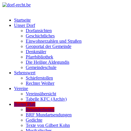
Skip
to
dorf-recht.be
lutter jätt noijes ;-)
content
Startseite
Unser Dorf
Dorfansichten
Geschichtliches
Einwohnerzahlen und Straßen
Geoportal der Gemeinde
Denkmäler
Pfarrbibliothek
Die Heilige Aldegundis
Gemeindeschule
Sehenswert
Schieferstollen
Rechter Weiher
Vereine
Vereinsübersicht
Tabelle KFC (Archiv)
Reeter Platt
Besonderheiten
BRF Mundartsendungen
Gedichte
Texte von Gilbert Kohn
Musikalisches