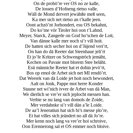
On de probö’re ver OS no ze kalle,
De lossen d’Hofneng rietso valle.
Wäll de Mond dervert jewähße meß seen,
Ka mer sich net rietso an t’kalle jeen.
Oont achzö’nt Jorhondert, esu OS bekahnt,
Do ko’me vör Tiroler hoi oon t’Lahnd.
Meyer, Starck, Zangerle on Graf ho’schen de Loit,
Van dänne kalle mer noch si’r vill hoit.
De hatten sich secher hoi on d’Jäjend veri’rt,
On han do dä Reeter dat Steenhaue jeli’rt
Et jo’fe Kritzer on Schwengströch jemäht,
Kechen on Pavaie mot blorem Stee beläht.
Esü männiche Reeter hat et dohin jevö’rt,
Bos op emol de Arbet sich net MI rendö’rt.
Dat Weerek van dä Loide jet hoit noch bewondert,
Aalt on Jonk, Pappe mot herre Konder
Staune net wi’nich ivver de Arbet van dä Man,
We dierlich se vre’er sich jeplocht messen han.
Verbie se nu lang van domols de Zoide,
Mer verdahnke si’r vill dän a’le Loide.
De aa’l Jeneratiun hat sich bi’s messe plo’re,
Et hat villes sich jeändert no all dä Jo’re.
Mer kenn noch lang va vre’er hoi schroive,
Oon Erennerong sal et OS emmer noch bloive.