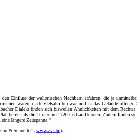
d den Einfluss der wallonischen Nachbarn erfahren, die ja unmittel
erreichen waren; nach Vielsalm hin war und ist das Gelände offener.
cher Dialekt finden sich bisweilen Ähnlichkeiten mit dem Rechter Pla
 Platt bereits als die Tiroler um 1720 ins Land kamen. Zudem finden si
h eine längere Zeitspanne.“
Venn & Schneifel“,
www.zvs.be
).