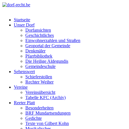
Skip
to
dorf-recht.be
lutter jätt noijes ;-)
content
Startseite
Unser Dorf
Dorfansichten
Geschichtliches
Einwohnerzahlen und Straßen
Geoportal der Gemeinde
Denkmäler
Pfarrbibliothek
Die Heilige Aldegundis
Gemeindeschule
Sehenswert
Schieferstollen
Rechter Weiher
Vereine
Vereinsübersicht
Tabelle KFC (Archiv)
Reeter Platt
Besonderheiten
BRF Mundartsendungen
Gedichte
Texte von Gilbert Kohn
Musikalisches