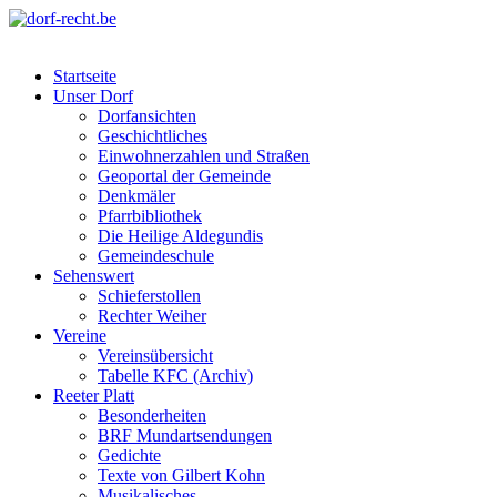
Skip
to
dorf-recht.be
lutter jätt noijes ;-)
content
Startseite
Unser Dorf
Dorfansichten
Geschichtliches
Einwohnerzahlen und Straßen
Geoportal der Gemeinde
Denkmäler
Pfarrbibliothek
Die Heilige Aldegundis
Gemeindeschule
Sehenswert
Schieferstollen
Rechter Weiher
Vereine
Vereinsübersicht
Tabelle KFC (Archiv)
Reeter Platt
Besonderheiten
BRF Mundartsendungen
Gedichte
Texte von Gilbert Kohn
Musikalisches