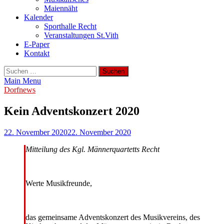
Maiennäht
Kalender
Sporthalle Recht
Veranstaltungen St.Vith
E-Paper
Kontakt
Suchen
nach:
Main Menu
Dorfnews
Kein Adventskonzert 2020
22. November 2020
22. November 2020
Mitteilung des Kgl. Männerquartetts Recht
Werte Musikfreunde,
das gemeinsame Adventskonzert des Musikvereins, des