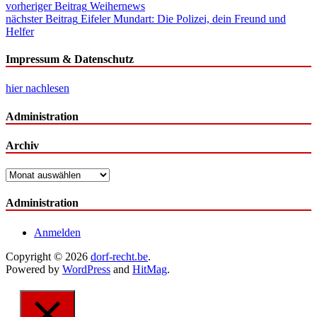
Beitragsnavigation
vorheriger Beitrag
Weihernews
nächster Beitrag
Eifeler Mundart: Die Polizei, dein Freund und
Helfer
Impressum & Datenschutz
hier nachlesen
Administration
Archiv
Archiv
Administration
Anmelden
Copyright © 2026
dorf-recht.be
.
Powered by
WordPress
and
HitMag
.