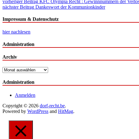
Beitragsnavigation
vorheriger Beitrag
KFC Olympia Recht : Gewinnnummern der Verlo
nächster Beitrag
Dankeswort der Kommunionkinder
Impressum & Datenschutz
hier nachlesen
Administration
Archiv
Archiv
Administration
Anmelden
Copyright © 2026
dorf-recht.be
.
Powered by
WordPress
and
HitMag
.