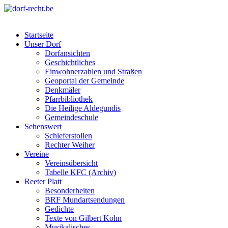
Skip
to
dorf-recht.be
lutter jätt noijes ;-)
content
Startseite
Unser Dorf
Dorfansichten
Geschichtliches
Einwohnerzahlen und Straßen
Geoportal der Gemeinde
Denkmäler
Pfarrbibliothek
Die Heilige Aldegundis
Gemeindeschule
Sehenswert
Schieferstollen
Rechter Weiher
Vereine
Vereinsübersicht
Tabelle KFC (Archiv)
Reeter Platt
Besonderheiten
BRF Mundartsendungen
Gedichte
Texte von Gilbert Kohn
Musikalisches