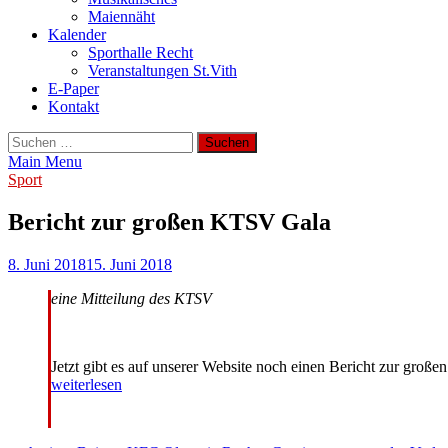
Maiennäht
Kalender
Sporthalle Recht
Veranstaltungen St.Vith
E-Paper
Kontakt
Suchen
nach:
Main Menu
Sport
Bericht zur großen KTSV Gala
8. Juni 2018
15. Juni 2018
eine Mitteilung des KTSV
Jetzt gibt es auf unserer Website noch einen Bericht zur gro
weiterlesen