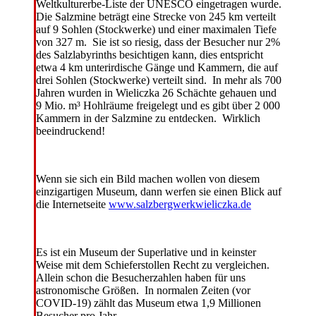
Weltkulturerbe-Liste der UNESCO eingetragen wurde.
Die Salzmine beträgt eine Strecke von 245 km verteilt
auf 9 Sohlen (Stockwerke) und einer maximalen Tiefe
von 327 m. Sie ist so riesig, dass der Besucher nur 2%
des Salzlabyrinths besichtigen kann, dies entspricht
etwa 4 km unterirdische Gänge und Kammern, die auf
drei Sohlen (Stockwerke) verteilt sind. In mehr als 700
Jahren wurden in Wieliczka 26 Schächte gehauen und
9 Mio. m³ Hohlräume freigelegt und es gibt über 2 000
Kammern in der Salzmine zu entdecken. Wirklich
beeindruckend!
Wenn sie sich ein Bild machen wollen von diesem
einzigartigen Museum, dann werfen sie einen Blick auf
die Internetseite
www.salzbergwerkwieliczka.de
Es ist ein Museum der Superlative und in keinster
Weise mit dem Schieferstollen Recht zu vergleichen.
Allein schon die Besucherzahlen haben für uns
astronomische Größen. In normalen Zeiten (vor
COVID-19) zählt das Museum etwa 1,9 Millionen
Besucher pro Jahr.