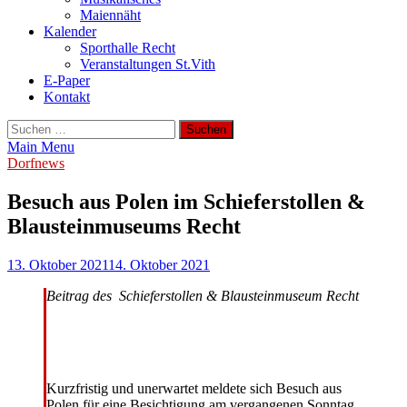
Maiennäht
Kalender
Sporthalle Recht
Veranstaltungen St.Vith
E-Paper
Kontakt
Suchen
nach:
Main Menu
Dorfnews
Besuch aus Polen im Schieferstollen &
Blausteinmuseums Recht
13. Oktober 2021
14. Oktober 2021
Beitrag des Schieferstollen & Blausteinmuseum Recht
Kurzfristig und unerwartet meldete sich Besuch aus
Polen für eine Besichtigung am vergangenen Sonntag,