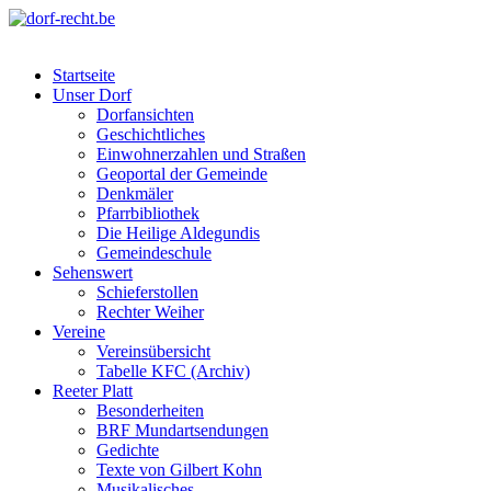
Skip
to
dorf-recht.be
lutter jätt noijes ;-)
content
Startseite
Unser Dorf
Dorfansichten
Geschichtliches
Einwohnerzahlen und Straßen
Geoportal der Gemeinde
Denkmäler
Pfarrbibliothek
Die Heilige Aldegundis
Gemeindeschule
Sehenswert
Schieferstollen
Rechter Weiher
Vereine
Vereinsübersicht
Tabelle KFC (Archiv)
Reeter Platt
Besonderheiten
BRF Mundartsendungen
Gedichte
Texte von Gilbert Kohn
Musikalisches