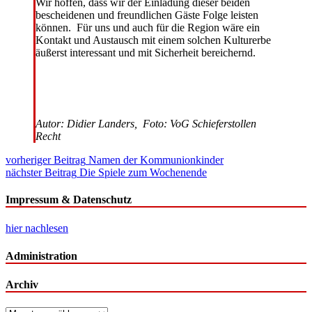
Wir hoffen, dass wir der Einladung dieser beiden
bescheidenen und freundlichen Gäste Folge leisten
können. Für uns und auch für die Region wäre ein
Kontakt und Austausch mit einem solchen Kulturerbe
äußerst interessant und mit Sicherheit bereichernd.
Autor: Didier Landers, Foto: VoG Schieferstollen
Recht
Beitragsnavigation
vorheriger Beitrag
Namen der Kommunionkinder
nächster Beitrag
Die Spiele zum Wochenende
Impressum & Datenschutz
hier nachlesen
Administration
Archiv