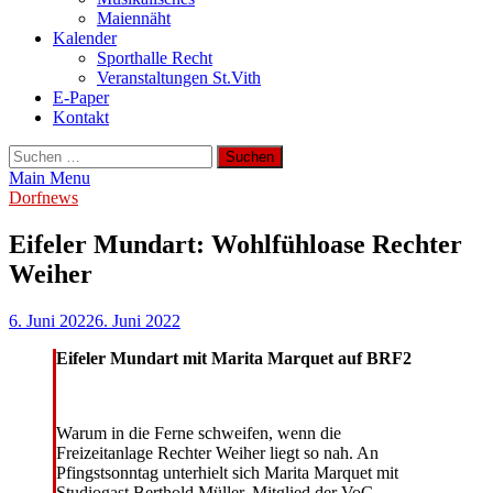
Maiennäht
Kalender
Sporthalle Recht
Veranstaltungen St.Vith
E-Paper
Kontakt
Suchen
nach:
Main Menu
Dorfnews
Eifeler Mundart: Wohlfühloase Rechter
Weiher
6. Juni 2022
6. Juni 2022
Eifeler Mundart mit Marita Marquet auf BRF2
Warum in die Ferne schweifen, wenn die
Freizeitanlage Rechter Weiher liegt so nah. An
Pfingstsonntag unterhielt sich Marita Marquet mit
Studiogast Berthold Müller, Mitglied der VoG