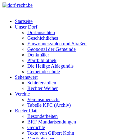
Skip
to
dorf-recht.be
lutter jätt noijes ;-)
content
Startseite
Unser Dorf
Dorfansichten
Geschichtliches
Einwohnerzahlen und Straßen
Geoportal der Gemeinde
Denkmäler
Pfarrbibliothek
Die Heilige Aldegundis
Gemeindeschule
Sehenswert
Schieferstollen
Rechter Weiher
Vereine
Vereinsübersicht
Tabelle KFC (Archiv)
Reeter Platt
Besonderheiten
BRF Mundartsendungen
Gedichte
Texte von Gilbert Kohn
Musikalisches