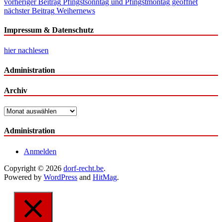
Beitragsnavigation
vorheriger Beitrag
Pfingstsonntag und Pfingstmontag geöffnet
nächster Beitrag
Weihernews
Impressum & Datenschutz
hier nachlesen
Administration
Archiv
Archiv
Administration
Anmelden
Copyright © 2026
dorf-recht.be
.
Powered by
WordPress
and
HitMag
.