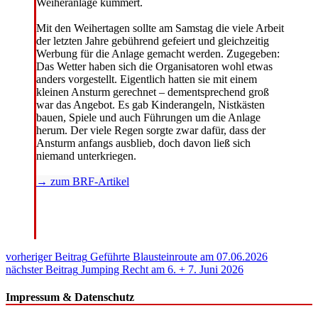
Weiheranlage kümmert.
Mit den Weihertagen sollte am Samstag die viele Arbeit
der letzten Jahre gebührend gefeiert und gleichzeitig
Werbung für die Anlage gemacht werden. Zugegeben:
Das Wetter haben sich die Organisatoren wohl etwas
anders vorgestellt. Eigentlich hatten sie mit einem
kleinen Ansturm gerechnet – dementsprechend groß
war das Angebot. Es gab Kinderangeln, Nistkästen
bauen, Spiele und auch Führungen um die Anlage
herum. Der viele Regen sorgte zwar dafür, dass der
Ansturm anfangs ausblieb, doch davon ließ sich
niemand unterkriegen.
→ zum BRF-Artikel
Beitragsnavigation
vorheriger Beitrag
Geführte Blausteinroute am 07.06.2026
nächster Beitrag
Jumping Recht am 6. + 7. Juni 2026
Impressum & Datenschutz