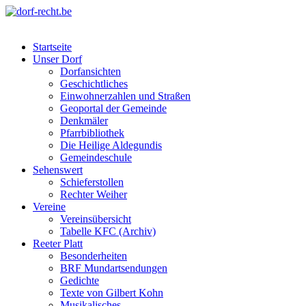
Skip
to
dorf-recht.be
lutter jätt noijes ;-)
content
Startseite
Unser Dorf
Dorfansichten
Geschichtliches
Einwohnerzahlen und Straßen
Geoportal der Gemeinde
Denkmäler
Pfarrbibliothek
Die Heilige Aldegundis
Gemeindeschule
Sehenswert
Schieferstollen
Rechter Weiher
Vereine
Vereinsübersicht
Tabelle KFC (Archiv)
Reeter Platt
Besonderheiten
BRF Mundartsendungen
Gedichte
Texte von Gilbert Kohn
Musikalisches