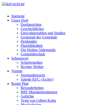
Skip
to
dorf-recht.be
lutter jätt noijes ;-)
content
Startseite
Unser Dorf
Dorfansichten
Geschichtliches
Einwohnerzahlen und Straßen
Geoportal der Gemeinde
Denkmäler
Pfarrbibliothek
Die Heilige Aldegundis
Gemeindeschule
Sehenswert
Schieferstollen
Rechter Weiher
Vereine
Vereinsübersicht
Tabelle KFC (Archiv)
Reeter Platt
Besonderheiten
BRF Mundartsendungen
Gedichte
Texte von Gilbert Kohn
Musikalisches