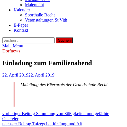
Maiennäht
Kalender
Sporthalle Recht
Veranstaltungen St.Vith
E-Paper
Kontakt
Suchen
nach:
Main Menu
Dorfnews
Einladung zum Familienabend
22. April 2019
22. April 2019
Mitteilung des Elternrats der Grundschule Recht
Beitragsnavigation
vorheriger Beitrag
Sammlung von Süßigkeiten und gefärbte
Ostereier
nächster Beitrag
Taizégebet für Jung und Alt