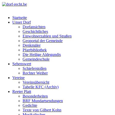
Skip
to
dorf-recht.be
lutter jätt noijes ;-)
content
Startseite
Unser Dorf
Dorfansichten
Geschichtliches
Einwohnerzahlen und Straßen
Geoportal der Gemeinde
Denkmäler
Pfarrbibliothek
Die Heilige Aldegundis
Gemeindeschule
Sehenswert
Schieferstollen
Rechter Weiher
Vereine
Vereinsübersicht
Tabelle KFC (Archiv)
Reeter Platt
Besonderheiten
BRF Mundartsendungen
Gedichte
Texte von Gilbert Kohn
Musikalisches