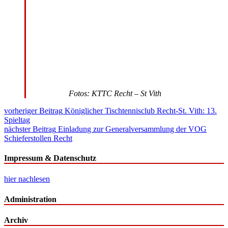
Fotos: KTTC Recht – St Vith
Beitragsnavigation
vorheriger Beitrag
Königlicher Tischtennisclub Recht-St. Vith: 13.
Spieltag
nächster Beitrag
Einladung zur Generalversammlung der VOG
Schieferstollen Recht
Impressum & Datenschutz
hier nachlesen
Administration
Archiv