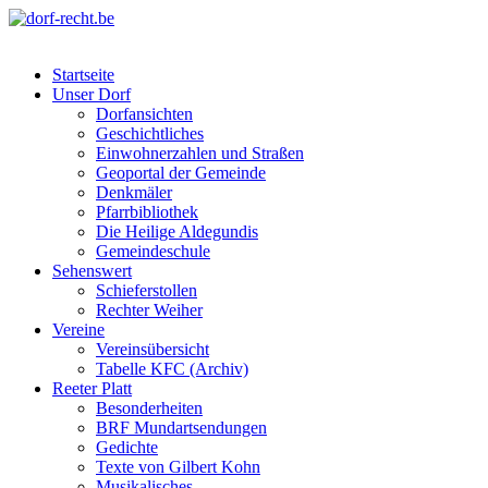
Skip
to
dorf-recht.be
lutter jätt noijes ;-)
content
Startseite
Unser Dorf
Dorfansichten
Geschichtliches
Einwohnerzahlen und Straßen
Geoportal der Gemeinde
Denkmäler
Pfarrbibliothek
Die Heilige Aldegundis
Gemeindeschule
Sehenswert
Schieferstollen
Rechter Weiher
Vereine
Vereinsübersicht
Tabelle KFC (Archiv)
Reeter Platt
Besonderheiten
BRF Mundartsendungen
Gedichte
Texte von Gilbert Kohn
Musikalisches