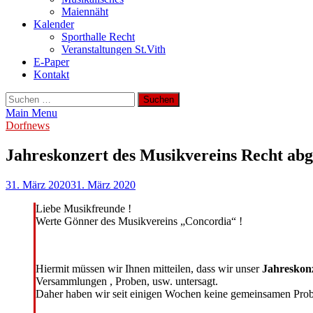
Maiennäht
Kalender
Sporthalle Recht
Veranstaltungen St.Vith
E-Paper
Kontakt
Suchen
nach:
Main Menu
Dorfnews
Jahreskonzert des Musikvereins Recht abg
31. März 2020
31. März 2020
Liebe Musikfreunde !
Werte Gönner des Musikvereins „Concordia“ !
Hiermit müssen wir Ihnen mitteilen, dass wir unser
Jahreskonz
Versammlungen , Proben, usw. untersagt.
Daher haben wir seit einigen Wochen keine gemeinsamen Proben 