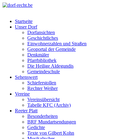
Skip
to
dorf-recht.be
lutter jätt noijes ;-)
content
Startseite
Unser Dorf
Dorfansichten
Geschichtliches
Einwohnerzahlen und Straßen
Geoportal der Gemeinde
Denkmäler
Pfarrbibliothek
Die Heilige Aldegundis
Gemeindeschule
Sehenswert
Schieferstollen
Rechter Weiher
Vereine
Vereinsübersicht
Tabelle KFC (Archiv)
Reeter Platt
Besonderheiten
BRF Mundartsendungen
Gedichte
Texte von Gilbert Kohn
Musikalisches