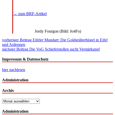
→ zum BRF-Artikel
Jordy Fourgon (Bild: Jo4Fo)
Beitragsnavigation
vorheriger Beitrag
Eifeler Mundart: Die Goldgräberhügel in Eifel
und Ardennen
nächster Beitrag
Die VoG Schieferstollen sucht Verstärkung!
Impressum & Datenschutz
hier nachlesen
Administration
Archiv
Archiv
Administration