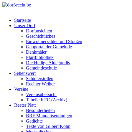
Skip
to
dorf-recht.be
lutter jätt noijes ;-)
content
Startseite
Unser Dorf
Dorfansichten
Geschichtliches
Einwohnerzahlen und Straßen
Geoportal der Gemeinde
Denkmäler
Pfarrbibliothek
Die Heilige Aldegundis
Gemeindeschule
Sehenswert
Schieferstollen
Rechter Weiher
Vereine
Vereinsübersicht
Tabelle KFC (Archiv)
Reeter Platt
Besonderheiten
BRF Mundartsendungen
Gedichte
Texte von Gilbert Kohn
Musikalisches