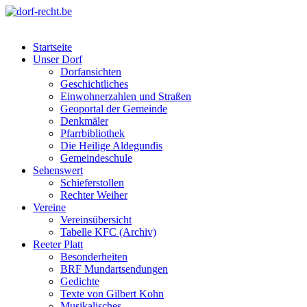
Skip
to
dorf-recht.be
lutter jätt noijes ;-)
content
Startseite
Unser Dorf
Dorfansichten
Geschichtliches
Einwohnerzahlen und Straßen
Geoportal der Gemeinde
Denkmäler
Pfarrbibliothek
Die Heilige Aldegundis
Gemeindeschule
Sehenswert
Schieferstollen
Rechter Weiher
Vereine
Vereinsübersicht
Tabelle KFC (Archiv)
Reeter Platt
Besonderheiten
BRF Mundartsendungen
Gedichte
Texte von Gilbert Kohn
Musikalisches