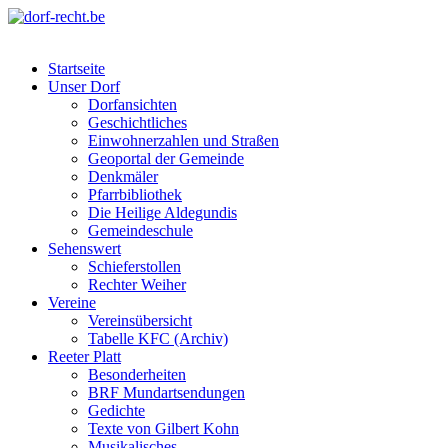
Skip
to
dorf-recht.be
lutter jätt noijes ;-)
content
Startseite
Unser Dorf
Dorfansichten
Geschichtliches
Einwohnerzahlen und Straßen
Geoportal der Gemeinde
Denkmäler
Pfarrbibliothek
Die Heilige Aldegundis
Gemeindeschule
Sehenswert
Schieferstollen
Rechter Weiher
Vereine
Vereinsübersicht
Tabelle KFC (Archiv)
Reeter Platt
Besonderheiten
BRF Mundartsendungen
Gedichte
Texte von Gilbert Kohn
Musikalisches