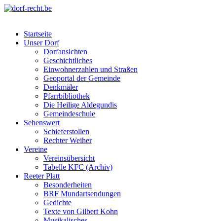
Skip
to
dorf-recht.be
lutter jätt noijes ;-)
content
Startseite
Unser Dorf
Dorfansichten
Geschichtliches
Einwohnerzahlen und Straßen
Geoportal der Gemeinde
Denkmäler
Pfarrbibliothek
Die Heilige Aldegundis
Gemeindeschule
Sehenswert
Schieferstollen
Rechter Weiher
Vereine
Vereinsübersicht
Tabelle KFC (Archiv)
Reeter Platt
Besonderheiten
BRF Mundartsendungen
Gedichte
Texte von Gilbert Kohn
Musikalisches