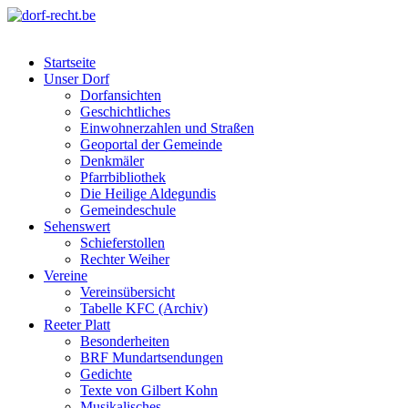
Skip
to
dorf-recht.be
lutter jätt noijes ;-)
content
Startseite
Unser Dorf
Dorfansichten
Geschichtliches
Einwohnerzahlen und Straßen
Geoportal der Gemeinde
Denkmäler
Pfarrbibliothek
Die Heilige Aldegundis
Gemeindeschule
Sehenswert
Schieferstollen
Rechter Weiher
Vereine
Vereinsübersicht
Tabelle KFC (Archiv)
Reeter Platt
Besonderheiten
BRF Mundartsendungen
Gedichte
Texte von Gilbert Kohn
Musikalisches