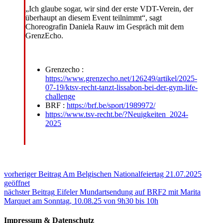
„Ich glaube sogar, wir sind der erste VDT-Verein, der
überhaupt an diesem Event teilnimmt“, sagt
Choreografin Daniela Rauw im Gespräch mit dem
GrenzEcho.
Grenzecho :
https://www.grenzecho.net/126249/artikel/2025-
07-19/ktsv-recht-tanzt-lissabon-bei-der-gym-life-
challenge
BRF :
https://brf.be/sport/1989972/
https://www.tsv-recht.be/?Neuigkeiten_2024-
2025
Beitragsnavigation
vorheriger Beitrag
Am Belgischen Nationalfeiertag 21.07.2025
geöffnet
nächster Beitrag
Eifeler Mundartsendung auf BRF2 mit Marita
Marquet am Sonntag, 10.08.25 von 9h30 bis 10h
Impressum & Datenschutz