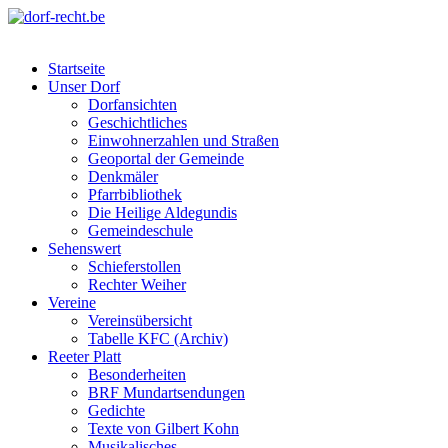
Skip
to
dorf-recht.be
lutter jätt noijes ;-)
content
Startseite
Unser Dorf
Dorfansichten
Geschichtliches
Einwohnerzahlen und Straßen
Geoportal der Gemeinde
Denkmäler
Pfarrbibliothek
Die Heilige Aldegundis
Gemeindeschule
Sehenswert
Schieferstollen
Rechter Weiher
Vereine
Vereinsübersicht
Tabelle KFC (Archiv)
Reeter Platt
Besonderheiten
BRF Mundartsendungen
Gedichte
Texte von Gilbert Kohn
Musikalisches