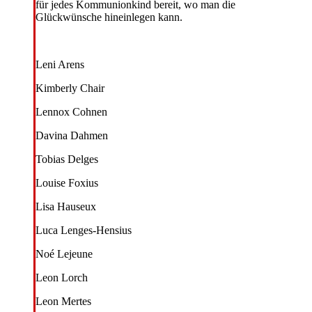
für jedes Kommunionkind bereit, wo man die
Glückwünsche hineinlegen kann.
Leni Arens
Kimberly Chair
Lennox Cohnen
Davina Dahmen
Tobias Delges
Louise Foxius
Lisa Hauseux
Luca Lenges-Hensius
Noé Lejeune
Leon Lorch
Leon Mertes