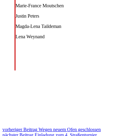
Marie-France Moutschen
Justin Peters
Magda-Lena Taildeman
Lena Weynand
Beitragsnavigation
vorheriger Beitrag
Wegen neuem Ofen geschlossen
nächster Beitrag
Einladung zum 4. Straßenturnier