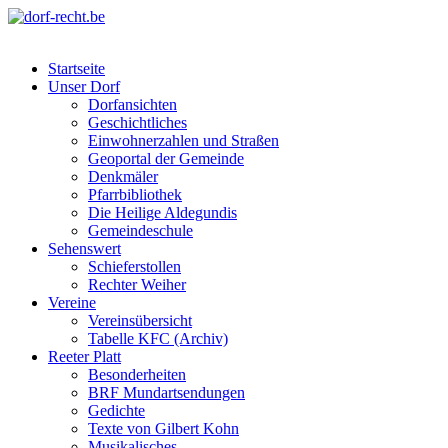
Skip
to
dorf-recht.be
lutter jätt noijes ;-)
content
Startseite
Unser Dorf
Dorfansichten
Geschichtliches
Einwohnerzahlen und Straßen
Geoportal der Gemeinde
Denkmäler
Pfarrbibliothek
Die Heilige Aldegundis
Gemeindeschule
Sehenswert
Schieferstollen
Rechter Weiher
Vereine
Vereinsübersicht
Tabelle KFC (Archiv)
Reeter Platt
Besonderheiten
BRF Mundartsendungen
Gedichte
Texte von Gilbert Kohn
Musikalisches