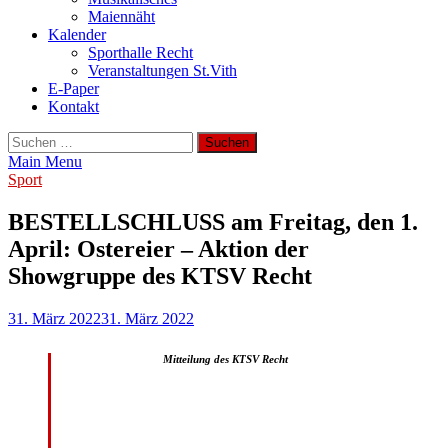
Maiennäht
Kalender
Sporthalle Recht
Veranstaltungen St.Vith
E-Paper
Kontakt
Suchen
nach:
Main Menu
Sport
BESTELLSCHLUSS am Freitag, den 1.
April: Ostereier – Aktion der
Showgruppe des KTSV Recht
31. März 2022
31. März 2022
Mitteilung des KTSV Recht