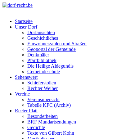
Skip
to
dorf-recht.be
lutter jätt noijes ;-)
content
Startseite
Unser Dorf
Dorfansichten
Geschichtliches
Einwohnerzahlen und Straßen
Geoportal der Gemeinde
Denkmäler
Pfarrbibliothek
Die Heilige Aldegundis
Gemeindeschule
Sehenswert
Schieferstollen
Rechter Weiher
Vereine
Vereinsübersicht
Tabelle KFC (Archiv)
Reeter Platt
Besonderheiten
BRF Mundartsendungen
Gedichte
Texte von Gilbert Kohn
Musikalisches