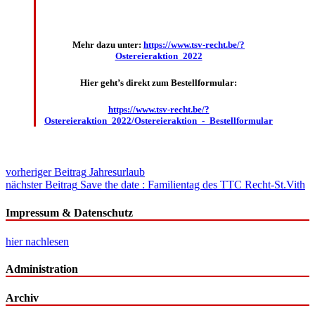
Mehr dazu unter:
https://www.tsv-recht.be/?
Ostereieraktion_2022
Hier geht’s direkt zum Bestellformular:
https://www.tsv-recht.be/?
Ostereieraktion_2022/Ostereieraktion_-_Bestellformular
Beitragsnavigation
vorheriger Beitrag
Jahresurlaub
nächster Beitrag
Save the date : Familientag des TTC Recht-St.Vith
Impressum & Datenschutz
hier nachlesen
Administration
Archiv