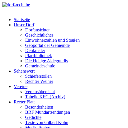
Skip
to
dorf-recht.be
lutter jätt noijes ;-)
content
Startseite
Unser Dorf
Dorfansichten
Geschichtliches
Einwohnerzahlen und Straßen
Geoportal der Gemeinde
Denkmäler
Pfarrbibliothek
Die Heilige Aldegundis
Gemeindeschule
Sehenswert
Schieferstollen
Rechter Weiher
Vereine
Vereinsübersicht
Tabelle KFC (Archiv)
Reeter Platt
Besonderheiten
BRF Mundartsendungen
Gedichte
Texte von Gilbert Kohn
Musikalisches