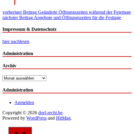
Beitragsnavigation
vorheriger Beitrag
Geänderte Öffnungszeiten während der Feiertage
nächster Beitrag
Angebote und Öffnungszeiten für die Festtage
Impressum & Datenschutz
hier nachlesen
Administration
Archiv
Archiv
Administration
Anmelden
Copyright © 2026
dorf-recht.be
.
Powered by
WordPress
and
HitMag
.