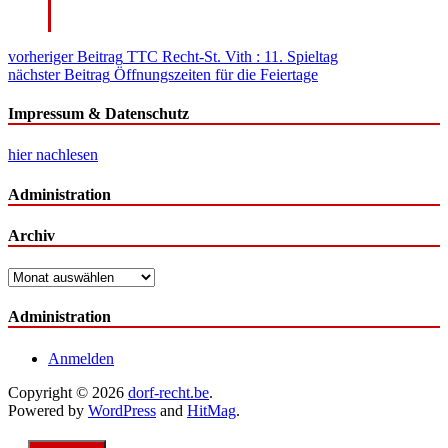
Beitragsnavigation
vorheriger Beitrag
TTC Recht-St. Vith : 11. Spieltag
nächster Beitrag
Öffnungszeiten für die Feiertage
Impressum & Datenschutz
hier nachlesen
Administration
Archiv
Archiv
Administration
Anmelden
Copyright © 2026
dorf-recht.be
.
Powered by
WordPress
and
HitMag
.