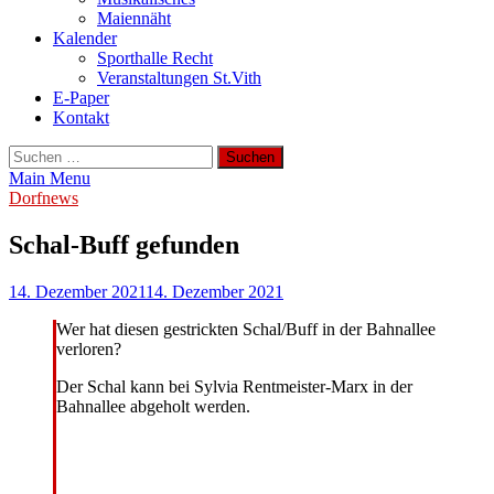
Maiennäht
Kalender
Sporthalle Recht
Veranstaltungen St.Vith
E-Paper
Kontakt
Suchen
nach:
Main Menu
Dorfnews
Schal-Buff gefunden
14. Dezember 2021
14. Dezember 2021
Wer hat diesen gestrickten Schal/Buff in der Bahnallee
verloren?
Der Schal kann bei Sylvia Rentmeister-Marx in der
Bahnallee abgeholt werden.