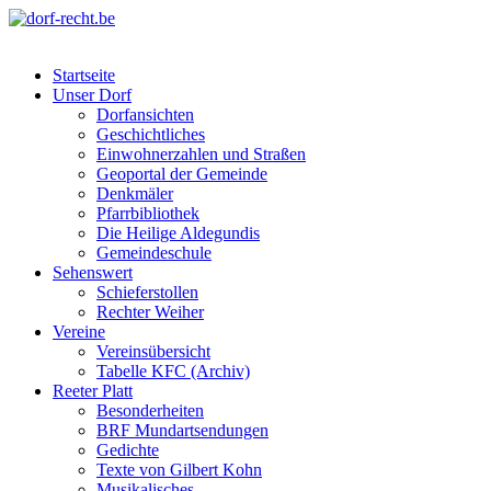
Skip
to
dorf-recht.be
lutter jätt noijes ;-)
content
Startseite
Unser Dorf
Dorfansichten
Geschichtliches
Einwohnerzahlen und Straßen
Geoportal der Gemeinde
Denkmäler
Pfarrbibliothek
Die Heilige Aldegundis
Gemeindeschule
Sehenswert
Schieferstollen
Rechter Weiher
Vereine
Vereinsübersicht
Tabelle KFC (Archiv)
Reeter Platt
Besonderheiten
BRF Mundartsendungen
Gedichte
Texte von Gilbert Kohn
Musikalisches