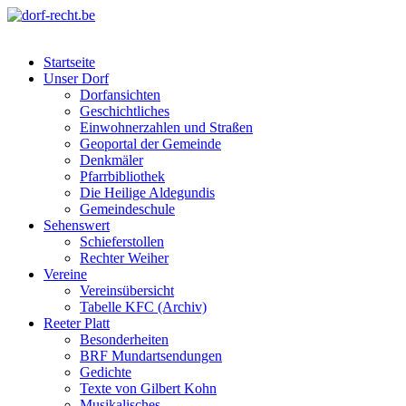
Skip
to
dorf-recht.be
lutter jätt noijes ;-)
content
Startseite
Unser Dorf
Dorfansichten
Geschichtliches
Einwohnerzahlen und Straßen
Geoportal der Gemeinde
Denkmäler
Pfarrbibliothek
Die Heilige Aldegundis
Gemeindeschule
Sehenswert
Schieferstollen
Rechter Weiher
Vereine
Vereinsübersicht
Tabelle KFC (Archiv)
Reeter Platt
Besonderheiten
BRF Mundartsendungen
Gedichte
Texte von Gilbert Kohn
Musikalisches