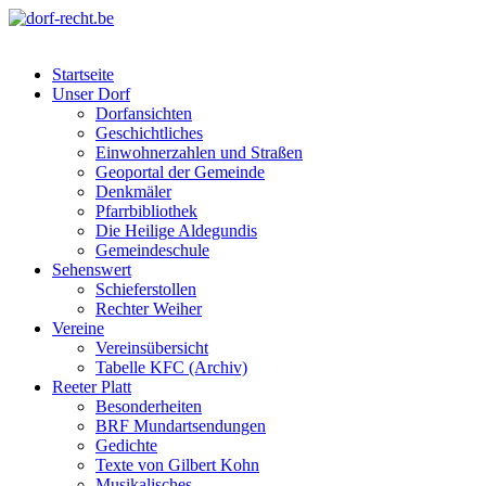
Skip
to
dorf-recht.be
lutter jätt noijes ;-)
content
Startseite
Unser Dorf
Dorfansichten
Geschichtliches
Einwohnerzahlen und Straßen
Geoportal der Gemeinde
Denkmäler
Pfarrbibliothek
Die Heilige Aldegundis
Gemeindeschule
Sehenswert
Schieferstollen
Rechter Weiher
Vereine
Vereinsübersicht
Tabelle KFC (Archiv)
Reeter Platt
Besonderheiten
BRF Mundartsendungen
Gedichte
Texte von Gilbert Kohn
Musikalisches