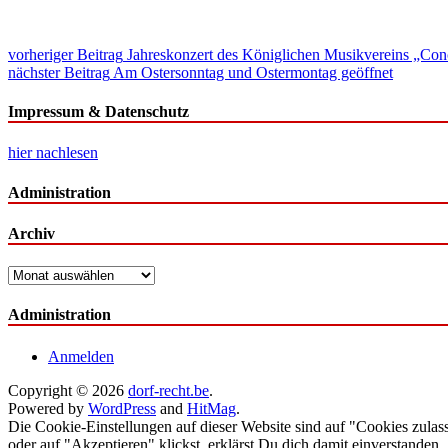
Beitragsnavigation
vorheriger Beitrag
Jahreskonzert des Königlichen Musikvereins „Con
nächster Beitrag
Am Ostersonntag und Ostermontag geöffnet
Impressum & Datenschutz
hier nachlesen
Administration
Archiv
Archiv
Administration
Anmelden
Copyright © 2026
dorf-recht.be
.
Powered by
WordPress
and
HitMag
.
Die Cookie-Einstellungen auf dieser Website sind auf "Cookies zula
oder auf "Akzeptieren" klickst, erklärst Du dich damit einverstanden.