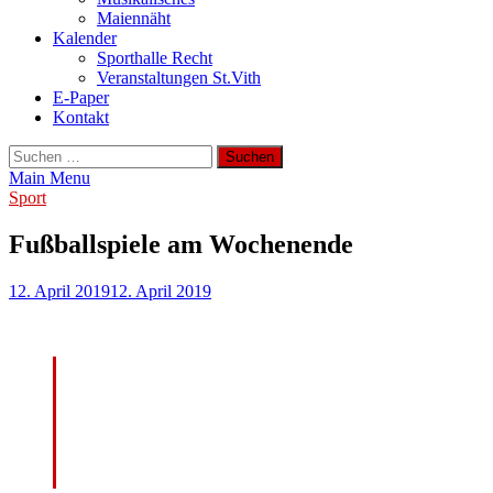
Maiennäht
Kalender
Sporthalle Recht
Veranstaltungen St.Vith
E-Paper
Kontakt
Suchen
nach:
Main Menu
Sport
Fußballspiele am Wochenende
12. April 2019
12. April 2019