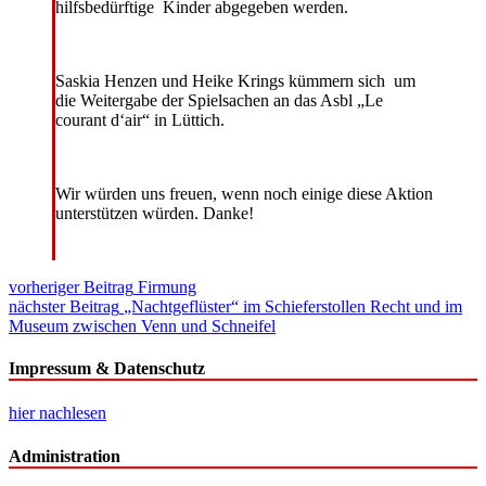
hilfsbedürftige Kinder abgegeben werden.
Saskia Henzen und Heike Krings kümmern sich um
die Weitergabe der Spielsachen an das Asbl „Le
courant d‘air“ in Lüttich.
Wir würden uns freuen, wenn noch einige diese Aktion
unterstützen würden. Danke!
Beitragsnavigation
vorheriger Beitrag
Firmung
nächster Beitrag
„Nachtgeflüster“ im Schieferstollen Recht und im
Museum zwischen Venn und Schneifel
Impressum & Datenschutz
hier nachlesen
Administration