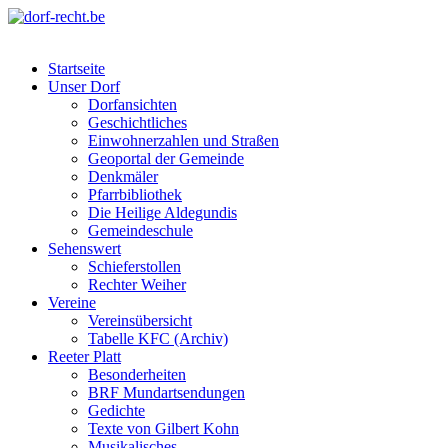
Skip
to
dorf-recht.be
lutter jätt noijes ;-)
content
Startseite
Unser Dorf
Dorfansichten
Geschichtliches
Einwohnerzahlen und Straßen
Geoportal der Gemeinde
Denkmäler
Pfarrbibliothek
Die Heilige Aldegundis
Gemeindeschule
Sehenswert
Schieferstollen
Rechter Weiher
Vereine
Vereinsübersicht
Tabelle KFC (Archiv)
Reeter Platt
Besonderheiten
BRF Mundartsendungen
Gedichte
Texte von Gilbert Kohn
Musikalisches