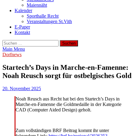
Maiennäht
Kalender
Sporthalle Recht
Veranstaltungen St.Vith
E-Paper
Kontakt
Suchen
nach:
Main Menu
Dorfnews
Startech’s Days in Marche-en-Famenne:
Noah Reusch sorgt für ostbelgisches Gold
20. November 2025
Noah Reusch aus Recht hat bei den Startech’s Days in
Marche-en-Famenne die Goldmedaille in der Kategorie
CAD (Computer Aided Design) geholt.
Zum vollständigen BRF Beitrag kommt ihr unter
folgendem Link:
https://brf.be/regional/2026253