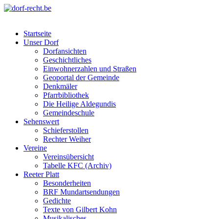
Skip
to
dorf-recht.be
lutter jätt noijes ;-)
content
Startseite
Unser Dorf
Dorfansichten
Geschichtliches
Einwohnerzahlen und Straßen
Geoportal der Gemeinde
Denkmäler
Pfarrbibliothek
Die Heilige Aldegundis
Gemeindeschule
Sehenswert
Schieferstollen
Rechter Weiher
Vereine
Vereinsübersicht
Tabelle KFC (Archiv)
Reeter Platt
Besonderheiten
BRF Mundartsendungen
Gedichte
Texte von Gilbert Kohn
Musikalisches