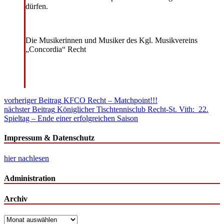
dürfen.
Die Musikerinnen und Musiker des Kgl. Musikvereins
„Concordia“ Recht
Beitragsnavigation
vorheriger Beitrag
KFCO Recht – Matchpoint!!!
nächster Beitrag
Königlicher Tischtennisclub Recht-St. Vith: 22.
Spieltag – Ende einer erfolgreichen Saison
Impressum & Datenschutz
hier nachlesen
Administration
Archiv
Archiv