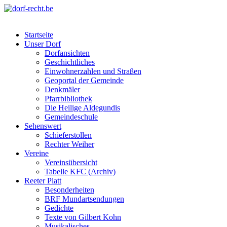
Skip
to
dorf-recht.be
lutter jätt noijes ;-)
content
Startseite
Unser Dorf
Dorfansichten
Geschichtliches
Einwohnerzahlen und Straßen
Geoportal der Gemeinde
Denkmäler
Pfarrbibliothek
Die Heilige Aldegundis
Gemeindeschule
Sehenswert
Schieferstollen
Rechter Weiher
Vereine
Vereinsübersicht
Tabelle KFC (Archiv)
Reeter Platt
Besonderheiten
BRF Mundartsendungen
Gedichte
Texte von Gilbert Kohn
Musikalisches