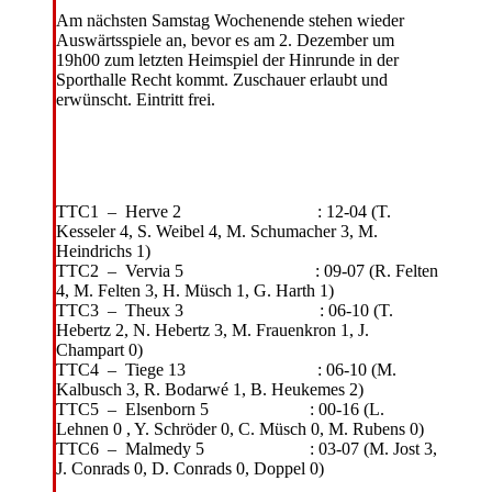
Am nächsten Samstag Wochenende stehen wieder
Auswärtsspiele an, bevor es am 2. Dezember um
19h00 zum letzten Heimspiel der Hinrunde in der
Sporthalle Recht kommt. Zuschauer erlaubt und
erwünscht. Eintritt frei.
TTC1 – Herve 2 : 12-04 (T.
Kesseler 4, S. Weibel 4, M. Schumacher 3, M.
Heindrichs 1)
TTC2 – Vervia 5 : 09-07 (R. Felten
4, M. Felten 3, H. Müsch 1, G. Harth 1)
TTC3 – Theux 3 : 06-10 (T.
Hebertz 2, N. Hebertz 3, M. Frauenkron 1, J.
Champart 0)
TTC4 – Tiege 13 : 06-10 (M.
Kalbusch 3, R. Bodarwé 1, B. Heukemes 2)
TTC5 – Elsenborn 5 : 00-16 (L.
Lehnen 0 , Y. Schröder 0, C. Müsch 0, M. Rubens 0)
TTC6 – Malmedy 5 : 03-07 (M. Jost 3,
J. Conrads 0, D. Conrads 0, Doppel 0)