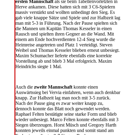
ersten Mannschaft
als sie beim Tabellenvorletzten in
Herve ankamen. Diese hatten sich mit 3 C6-Spielern
massiv verstärkt und wollten unbedingt den Sieg. Es
gab viele knappe Sätze und Spiele und zur Halbzeit lag
man mit 5-3 in Führung. Nach der Pause spielten sich
die Mannen um Kapitän Thomas Kesseler in einen
Rausch und spielten ihren Gegner an die Wand. Mit
einem am Ende hochverdienten 12-4 Sieg wurde die
Heimreise angetreten und Platz 1 verteidigt. Steven
Weibel und Thomas Kesseler blieben erneut unbesiegt.
Maxim Schumacher lieferte ebenfalls eine korrekte
Vorstellung ab und blieb 3 Mal erfolgreich. Maxim
Heindrichs siegte 1 Mal.
Auch die
zweite Mannschaft
konnte einen
Auswärtssieg bei Vervia einfahren, wenn auch denkbar
knapp. Zur Halbzeit lag man noch mit 3-5 zurück.
Nach der Pause ging es zwar weiter knapp zu,
dennoch konnte das Blatt noch gewendet werden.
Raphael Felten bestätigte seine starke Form und blieb
wieder unbesiegt. Marco Felten konnte ebenfalls mit 3
Siegen überzeugen. Horst Müsch und Gregory Harth
konnten jeweils einmal punkten und somit stand am