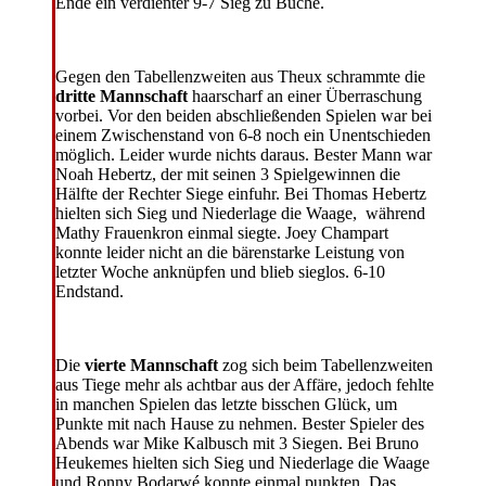
Ende ein verdienter 9-7 Sieg zu Buche.
​Gegen den Tabellenzweiten aus Theux schrammte die
dritte Mannschaft
haarscharf an einer Überraschung
vorbei. Vor den beiden abschließenden Spielen war bei
einem Zwischenstand von 6-8 noch ein Unentschieden
möglich. Leider wurde nichts daraus. Bester Mann war
Noah Hebertz, der mit seinen 3 Spielgewinnen die
Hälfte der Rechter Siege einfuhr. Bei Thomas Hebertz
hielten sich Sieg und Niederlage die Waage, während
Mathy Frauenkron einmal siegte. Joey Champart
konnte leider nicht an die bärenstarke Leistung von
letzter Woche anknüpfen und blieb sieglos. 6-10
Endstand.
Die
vierte Mannschaft
zog sich beim Tabellenzweiten
aus Tiege mehr als achtbar aus der Affäre, jedoch fehlte
in manchen Spielen das letzte bisschen Glück, um
Punkte mit nach Hause zu nehmen. Bester Spieler des
Abends war Mike Kalbusch mit 3 Siegen. Bei Bruno
Heukemes hielten sich Sieg und Niederlage die Waage
und Ronny Bodarwé konnte einmal punkten. Das