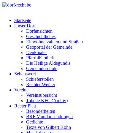
Skip
to
dorf-recht.be
lutter jätt noijes ;-)
content
Startseite
Unser Dorf
Dorfansichten
Geschichtliches
Einwohnerzahlen und Straßen
Geoportal der Gemeinde
Denkmäler
Pfarrbibliothek
Die Heilige Aldegundis
Gemeindeschule
Sehenswert
Schieferstollen
Rechter Weiher
Vereine
Vereinsübersicht
Tabelle KFC (Archiv)
Reeter Platt
Besonderheiten
BRF Mundartsendungen
Gedichte
Texte von Gilbert Kohn
Musikalisches