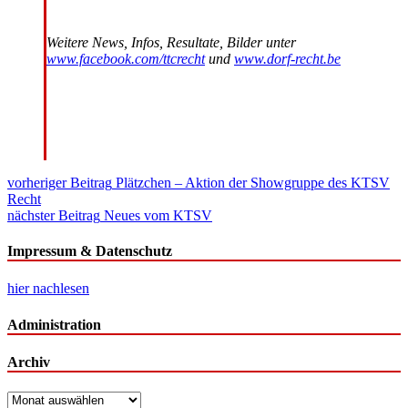
Weitere News, Infos, Resultate, Bilder unter
www.facebook.com/ttcrecht
und
www.dorf-recht.be
Beitragsnavigation
vorheriger Beitrag
Plätzchen – Aktion der Showgruppe des KTSV
Recht
nächster Beitrag
Neues vom KTSV
Impressum & Datenschutz
hier nachlesen
Administration
Archiv
Archiv