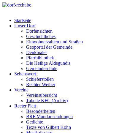
Skip
to
dorf-recht.be
lutter jätt noijes ;-)
content
Startseite
Unser Dorf
Dorfansichten
Geschichtliches
Einwohnerzahlen und Straßen
Geoportal der Gemeinde
Denkmäler
Pfarrbibliothek
Die Heilige Aldegundis
Gemeindeschule
Sehenswert
Schieferstollen
Rechter Weiher
Vereine
Vereinsübersicht
Tabelle KFC (Archiv)
Reeter Platt
Besonderheiten
BRF Mundartsendungen
Gedichte
Texte von Gilbert Kohn
Musikalisches