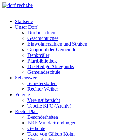
Skip
to
dorf-recht.be
lutter jätt noijes ;-)
content
Startseite
Unser Dorf
Dorfansichten
Geschichtliches
Einwohnerzahlen und Straßen
Geoportal der Gemeinde
Denkmäler
Pfarrbibliothek
Die Heilige Aldegundis
Gemeindeschule
Sehenswert
Schieferstollen
Rechter Weiher
Vereine
Vereinsübersicht
Tabelle KFC (Archiv)
Reeter Platt
Besonderheiten
BRF Mundartsendungen
Gedichte
Texte von Gilbert Kohn
Musikalisches