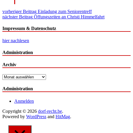
Beitragsnavigation
vorheriger Beitrag
Einladung zum Seniorentreff
nächster Beitrag
Öffungszeiten an Christi Himmelfahrt
Impressum & Datenschutz
hier nachlesen
Administration
Archiv
Archiv
Administration
Anmelden
Copyright © 2026
dorf-recht.be
.
Powered by
WordPress
and
HitMag
.