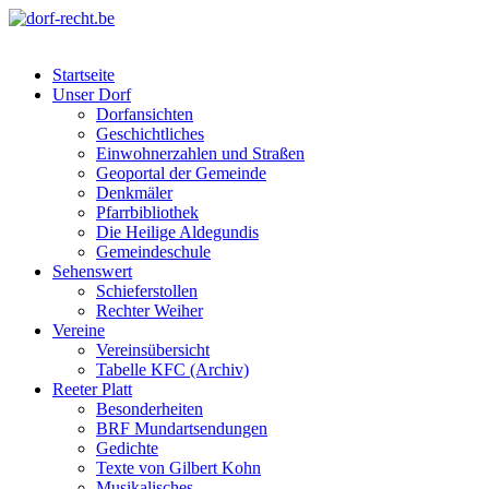
Skip
to
dorf-recht.be
lutter jätt noijes ;-)
content
Startseite
Unser Dorf
Dorfansichten
Geschichtliches
Einwohnerzahlen und Straßen
Geoportal der Gemeinde
Denkmäler
Pfarrbibliothek
Die Heilige Aldegundis
Gemeindeschule
Sehenswert
Schieferstollen
Rechter Weiher
Vereine
Vereinsübersicht
Tabelle KFC (Archiv)
Reeter Platt
Besonderheiten
BRF Mundartsendungen
Gedichte
Texte von Gilbert Kohn
Musikalisches